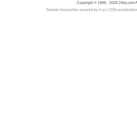
Copyright © 1998 - 2026 29dy.com A
Domain transaction secured by 4.cn | CDN accelerati